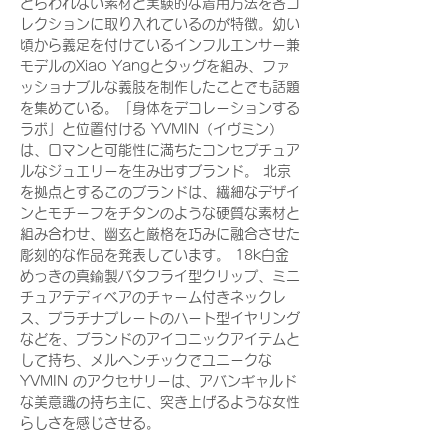
とらわれない素材と実験的な着用方法を各コ
レクションに取り入れているのが特徴。幼い
頃から義足を付けているインフルエンサー兼
モデルのXiao Yangとタッグを組み、ファ
ッショナブルな義肢を制作したことでも話題
を集めている。「身体をデコレーションする
ラボ」と位置付ける YVMIN（イヴミン）
は、ロマンと可能性に満ちたコンセプチュア
ルなジュエリーを生み出すブランド。 北京
を拠点とするこのブランドは、繊細なデザイ
ンとモチーフをチタンのような硬質な素材と
組み合わせ、幽玄と厳格を巧みに融合させた
彫刻的な作品を発表しています。 18k白金
めっきの真鍮製バタフライ型クリップ、ミニ
チュアテディベアのチャーム付きネックレ
ス、プラチナプレートのハート型イヤリング
などを、ブランドのアイコニックアイテムと
して持ち、メルヘンチックでユニークな
YVMIN のアクセサリーは、アバンギャルド
な美意識の持ち主に、突き上げるような女性
らしさを感じさせる。