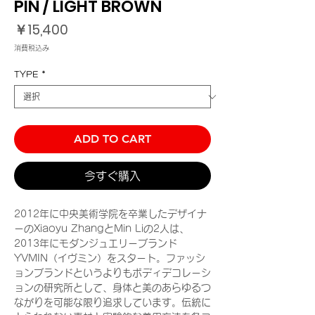
PIN / LIGHT BROWN
価
￥15,400
格
消費税込み
TYPE
*
ADD TO CART
今すぐ購入
2012年に中央美術学院を卒業したデザイナ
ーのXiaoyu ZhangとMin Liの2人は、
2013年にモダンジュエリーブランド
YVMIN（イヴミン）をスタート。ファッシ
ョンブランドというよりもボディデコレーシ
ョンの研究所として、身体と美のあらゆるつ
ながりを可能な限り追求しています。伝統に