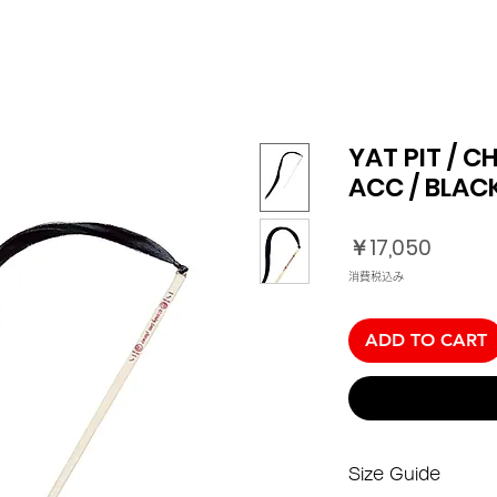
YAT PIT / C
ACC / BLAC
価
￥17,050
格
消費税込み
ADD TO CART
Size Guide