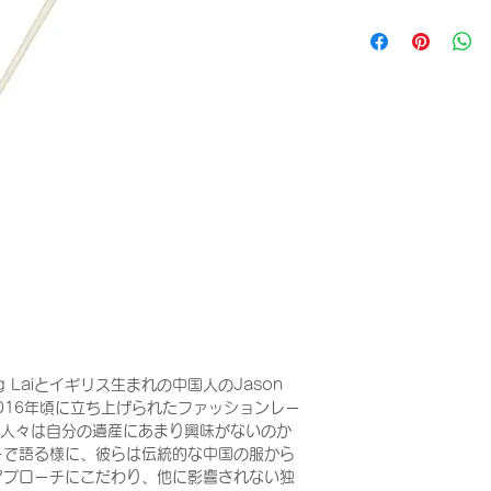
箸の長さ：57cm
髪の毛の長さ：50c
※採寸方法は
コチラ
g Laiとイギリス生まれの中国人のJason
2016年頃に立ち上げられたファッションレー
の人々は自分の遺産にあまり興味がないのか
ーで語る様に、彼らは伝統的な中国の服から
アプローチにこだわり、他に影響されない独