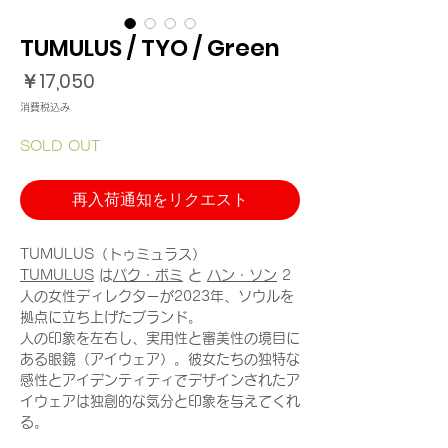
TUMULUS / TYO / Green
価
￥17,050
格
消費税込み
SOLD OUT
再入荷通知をリクエスト
TUMULUS（トゥミュラス）
TUMULUS
は
パク・ボミ
と
ハン・ソン
2
人の女性ディレクターが2023年、ソウルを
拠点に立ち上げたブランド。
人の印象を左右し、実用性と審美性の境目に
ある眼鏡（アイウェア）。彼女たちの独特な
感性とアイデンティティでデザインされたア
イウェアは独創的な気分と印象を与えてくれ
る。