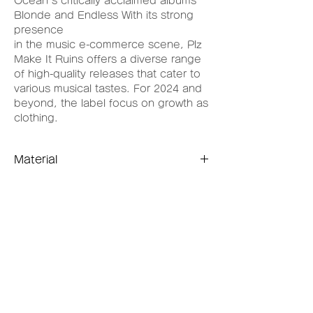
Ocean's critically acclaimed albums
Blonde and Endless With its strong
presence
in the music e-commerce scene, Plz
Make It Ruins offers a diverse range
of high-quality releases that cater to
various musical tastes. For 2024 and
beyond, the label focus on growth as
clothing.
Material
100% Acrylic
※採寸方法はこちらをご参照ください。
Related items