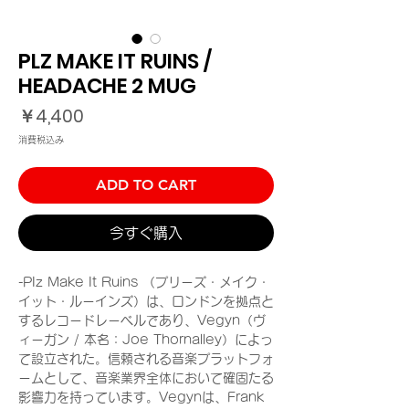
PLZ MAKE IT RUINS /
HEADACHE 2 MUG
価
￥4,400
格
消費税込み
ADD TO CART
今すぐ購入
-PIz Make It Ruins （プリーズ・メイク・
イット・ルーインズ）は、ロンドンを拠点と
するレコードレーベルであり、Vegyn（ヴ
ィーガン / 本名：Joe Thornalley）によっ
て設立された。信頼される音楽プラットフォ
ームとして、音楽業界全体において確固たる
影響力を持っています。Vegynは、Frank