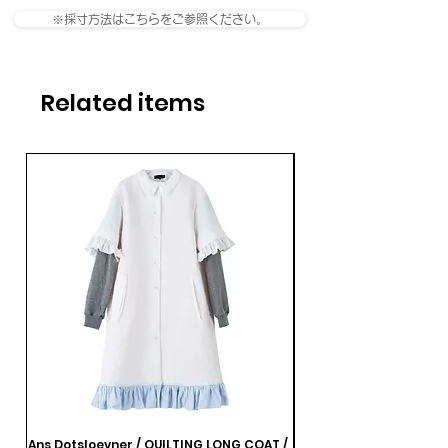
※採寸方法はこちらをご参照ください。
Related items
Ans Dotsloevner / QUILTING LONG COAT /
Ans Dotsloevner / DOUB