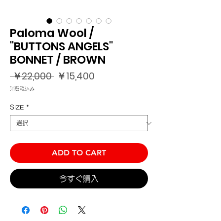
Paloma Wool /
"BUTTONS ANGELS"
BONNET / BROWN
通
セ
 ￥22,000 
￥15,400
常
ー
消費税込み
価
ル
格
価
SIZE
*
格
ADD TO CART
今すぐ購入