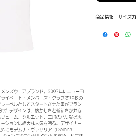
商品情報・サイズ
XSサイズ
着丈：48cm
肩幅：23cm
身幅：34cm
メンズウェアブランド。2007年にニューヨ
ライベート・メンバーズ・クラブで10枚の
ツレーベルとしてスタートさせた事がブラン
受けたデザインは、懐かしさと斬新さが共存
ボリューム、シルエット、生地のハリなど思
エーションは絶大な人気を誇る。デザイナー
外にもデムナ・ヴァザリア（Demna