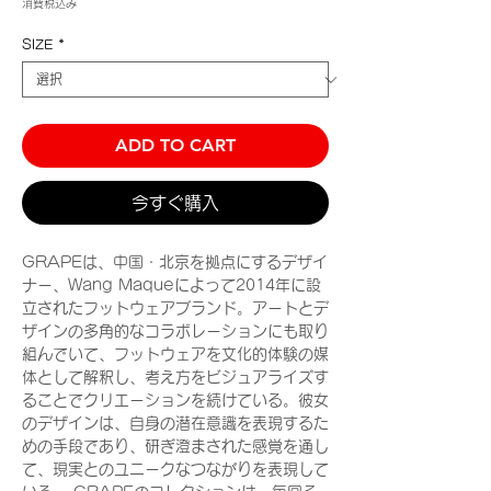
消費税込み
SIZE
*
ADD TO CART
今すぐ購入
GRAPEは、中国・北京を拠点にするデザイ
ナー、Wang Maqueによって2014年に設
立されたフットウェアブランド。アートとデ
ザインの多角的なコラボレーションにも取り
組んでいて、フットウェアを文化的体験の媒
体として解釈し、考え方をビジュアライズす
ることでクリエーションを続けている。彼女
のデザインは、自身の潜在意識を表現するた
めの手段であり、研ぎ澄まされた感覚を通し
て、現実とのユニークなつながりを表現して