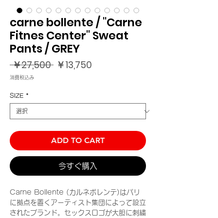
carne bollente / "Carne
Fitnes Center" Sweat
Pants / GREY
通
セ
 ￥27,500 
￥13,750
常
ー
消費税込み
価
ル
格
価
SIZE
*
格
ADD TO CART
今すぐ購入
Carne Bollente (カルネボレンテ)はパリ
に拠点を置くアーティスト集団によって設立
されたブランド。セックスロゴが大胆に刺繍