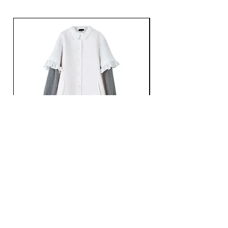
股下：74cm
ヒップ：126cm
※採寸方法は
コチラ
をご参照ください。
Ans Dotsloevner / QUILTING LONG COAT /
Ans Dotsloevner / DOUB
WHITE
価格
￥165,000
価格
￥121,000
消費税込み
消費税込み