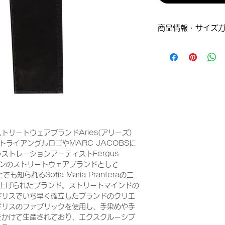
商品情報・サイズ
W30
総丈：105cm
股下：80cm
ウエスト：86cm
ヒップ：120cm
リートウェアブランドAries(アリーズ)
SのトライアングルロゴやMARC JACOBSに
ストレーションアーティストFergus
icとロンドンのストリートウェアブランドとして
も知られるSofia Maria Pranteraの二
ち上げられたブランド。ストリートマインドの
ギリスでいち早く確立したブランドのクリエ
ギリスのファブリックを使用し、手染めや手
をかけて生産されており、エクスクルーシブ