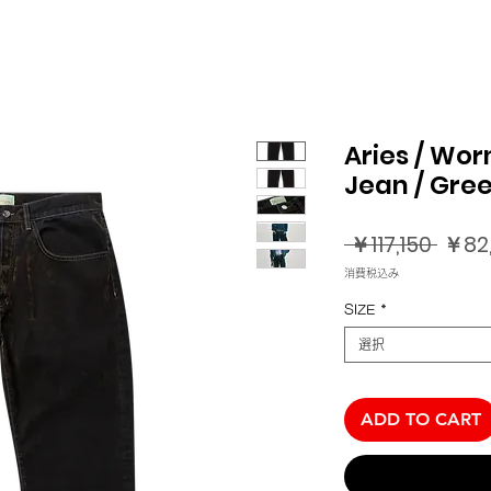
Aries / Wor
Jean / Gre
通
 ￥117,150 
￥82
常
消費税込み
価
SIZE
*
格
選択
ADD TO CART