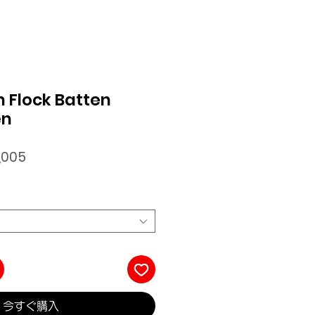
n Flock Batten
en
セ
,005
ー
ル
価
格
今すぐ購入