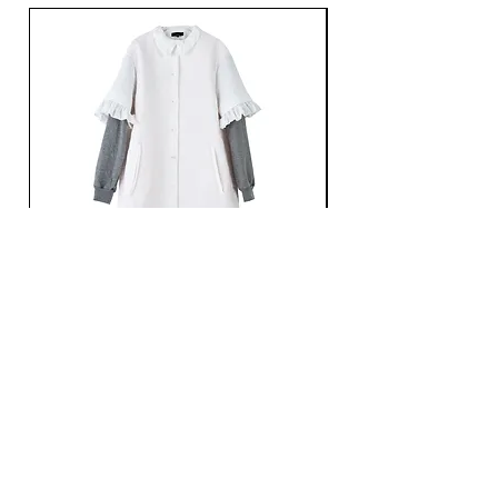
Lサイズ
総丈：44cm
身幅：50cm
肩幅：44cm
袖丈：63cm
Ans Dotsloevner / QUILTING LONG COAT /
Ans Dotsloevner / DOUB
WHITE
価格
￥165,000
価格
￥121,000
消費税込み
消費税込み