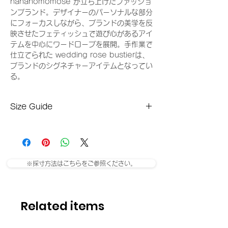
hananomomose が立ち上げたファッショ
ンブランド。デザイナーのパーソナルな部分
にフォーカスしながら、ブランドの美学を反
映させたフェティッシュで遊び心があるアイ
テムを中心にワードローブを展開。手作業で
仕立てられた wedding rose bustierは、
ブランドのシグネチャーアイテムとなってい
る。
Size Guide
Sサイズ(平置き採寸)
総丈：42cm
身幅：47cm
肩幅：40cm
※採寸方法はこちらをご参照ください。
袖丈：62cm
Mサイズ
総丈：43cm
身幅：49cm
Related items
肩幅：42cm
袖丈：63cm