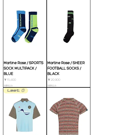
Martine Rose / SPORTS
Martine Rose / SHEER
SOCK MULTIPACK /
FOOTBALL SOCKS /
BLUE
BLACK
価格
価格
￥15,400
￥20,900
消費税込み
消費税込み
Last ①