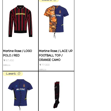
Martine Rose / LOGO
Martine Rose / LACE UP
POLO / RED
FOOTBALL TOP /
ORANGE CAMO
価格
￥87,450
価格
￥77,000
消費税込み
消費税込み
Last ①