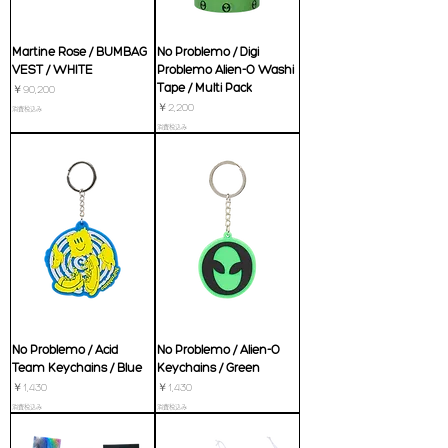
Martine Rose / BUMBAG
No Problemo / Digi
VEST / WHITE
Problemo Alien-O Washi
Tape / Multi Pack
価格
￥90,200
価格
￥2,200
消費税込み
消費税込み
No Problemo / Acid
No Problemo / Alien-O
Team Keychains / Blue
Keychains / Green
価格
価格
￥1,430
￥1,430
消費税込み
消費税込み