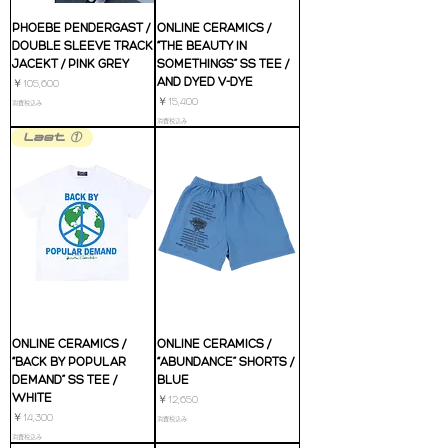
PHOEBE PENDERGAST /
ONLINE CERAMICS /
DOUBLE SLEEVE TRACK
“THE BEAUTY IN
JACEKT / PINK GREY
SOMETHINGS” SS TEE /
AND DYED V-DYE
価格
￥105,600
価格
￥15,400
消費税込み
消費税込み
Last ①
ONLINE CERAMICS /
ONLINE CERAMICS /
“BACK BY POPULAR
“ABUNDANCE” SHORTS /
DEMAND” SS TEE /
BLUE
WHITE
価格
￥12,650
価格
￥14,300
消費税込み
消費税込み