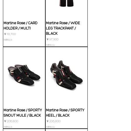
Martine Rose / CARD
Martine Rose / WIDE
HOLDER / MULTI
LEG TRACKPANT /
BLACK
価格
￥18,700
価格
￥97,900
消費税込み
消費税込み
Martine Rose / SPORTY
Martine Rose / SPORTY
SNOUT MULE / BLACK
HEEL / BLACK
価格
価格
￥206,800
￥206,800
消費税込み
消費税込み