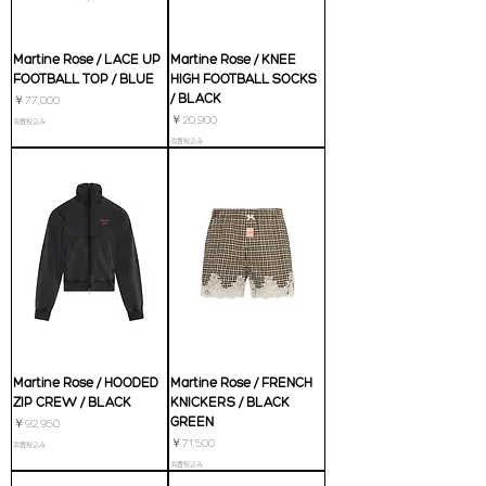
Martine Rose / LACE UP
Martine Rose / KNEE
FOOTBALL TOP / BLUE
HIGH FOOTBALL SOCKS
/ BLACK
価格
￥77,000
価格
￥20,900
消費税込み
消費税込み
Martine Rose / HOODED
Martine Rose / FRENCH
ZIP CREW / BLACK
KNICKERS / BLACK
GREEN
価格
￥92,950
価格
￥71,500
消費税込み
消費税込み