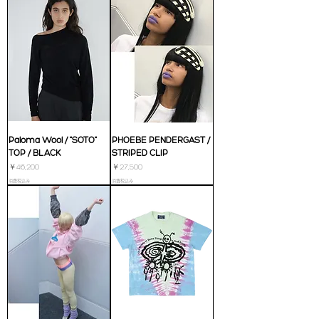
Paloma Wool / "SOTO"
PHOEBE PENDERGAST /
TOP / BLACK
STRIPED CLIP
価格
価格
￥46,200
￥27,500
消費税込み
消費税込み