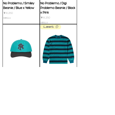
No Problemo / Smiley
No Problemo / Digi
Beanie / Blue x Yellow
Problemo Beanie / Black
x Pink
価格
￥8,250
価格
￥8,250
消費税込み
消費税込み
Last ①
No Problemo / NYP Cap /
No Problemo / Jacquard
Aqua
Stripe LS Tee / Aqua
価格
価格
￥8,250
￥17,600
消費税込み
消費税込み