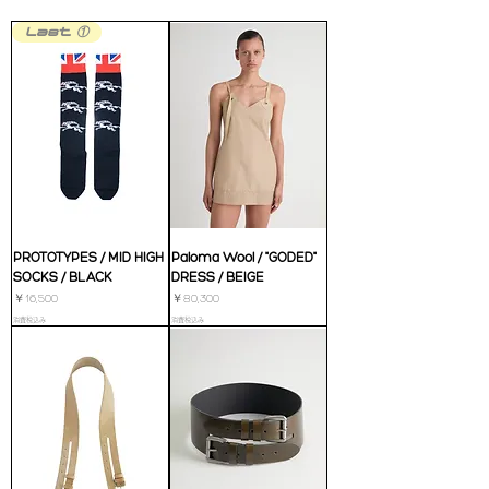
Last ①
PROTOTYPES / MID HIGH
Paloma Wool / "GODED"
SOCKS / BLACK
DRESS / BEIGE
価格
価格
￥16,500
￥80,300
消費税込み
消費税込み