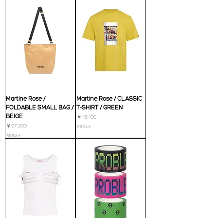
Martine Rose /
Martine Rose / CLASSIC
FOLDABLE SMALL BAG /
T-SHIRT / GREEN
BEIGE
価格
￥45,100
価格
￥97,900
消費税込み
消費税込み