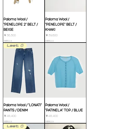
Paloma Wool /
Paloma Wool /
"PENELOPE 2" BELT /
"PENELOPE" BELT /
BEIGE
KHAKI
価格
価格
￥36,300
￥39,600
消費税込み
消費税込み
Last ①
Paloma Wool / "LONATI"
Paloma Wool /
PANTS / DENIM
"PATINELA" TOP / BLUE
価格
価格
￥48,400
￥48,400
消費税込み
消費税込み
Last ①