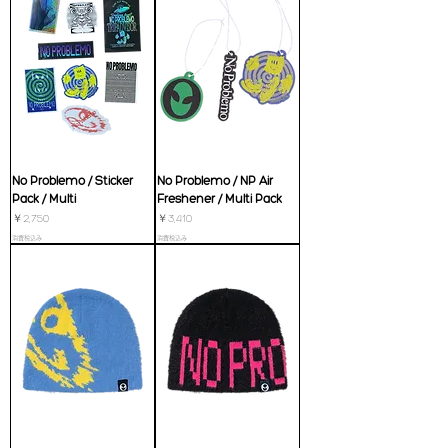
No Problemo / Sticker
No Problemo / NP Air
Pack / Multi
Freshener / Multi Pack
価格
価格
￥2,750
￥3,410
消費税込み
消費税込み