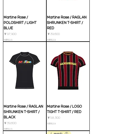
Martine Rose /
Martine Rose / RAGLAN
POLOSHIRT / LIGHT
SHRUNKEN T-SHIRT /
BLUE
RED
価格
価格
￥97,900
￥39,600
消費税込み
消費税込み
Martine Rose / RAGLAN
Martine Rose / LOGO
SHRUNKEN T-SHIRT /
TIGHT T-SHIRT / RED
BLACK
価格
￥58,300
価格
￥39,600
消費税込み
消費税込み
Last ①