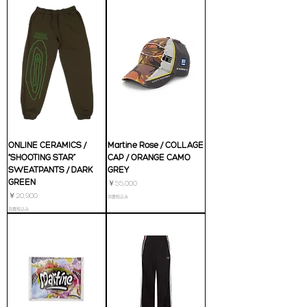
ONLINE CERAMICS /
Martine Rose / COLLAGE
“SHOOTING STAR”
CAP / ORANGE CAMO
SWEATPANTS / DARK
GREY
GREEN
価格
￥55,000
価格
￥20,900
消費税込み
消費税込み