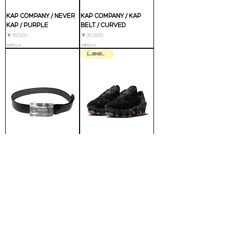
KAP COMPANY / NEVER
KAP COMPANY / KAP
KAP / PURPLE
BELT / CURVED
価格
価格
￥16,500
￥30,800
消費税込み
消費税込み
Last ①
KAP COMPANY / KAP
NIKE / FIRST SIGHT
BELT / CRUMPLED
MIRAGE / BLACK/FLASH
CRIMSON
価格
￥30,800
価格
￥23,100
消費税込み
消費税込み