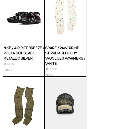
NIKE / AIR RIFT BREEZE /
GRAPE / PAW-PRINT
POLKA DOT BLACK
STIRRUP SLOUCHY
METALLIC SILVER
WOOL LEG WARMERS /
WHITE
価格
￥19,360
価格
￥13,200
消費税込み
消費税込み