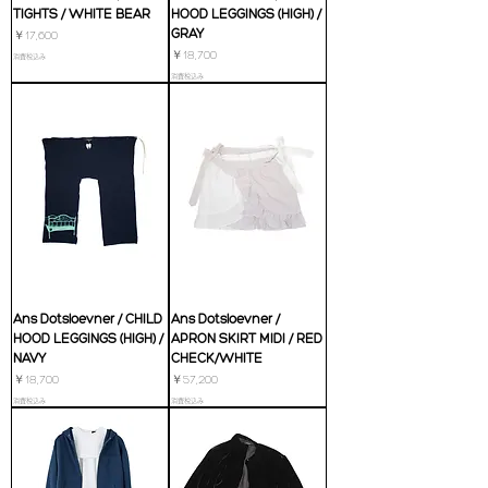
TIGHTS / WHITE BEAR
HOOD LEGGINGS (HIGH) /
GRAY
価格
￥17,600
価格
￥18,700
消費税込み
消費税込み
Ans Dotsloevner / CHILD
Ans Dotsloevner /
HOOD LEGGINGS (HIGH) /
APRON SKIRT MIDI / RED
NAVY
CHECK/WHITE
価格
価格
￥18,700
￥57,200
消費税込み
消費税込み