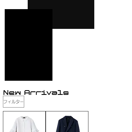
Ne
w Arri
vals
フィルター