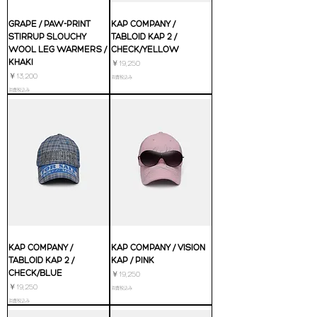
GRAPE / PAW-PRINT
KAP COMPANY /
STIRRUP SLOUCHY
TABLOID KAP 2 /
WOOL LEG WARMERS /
CHECK/YELLOW
KHAKI
価格
￥19,250
価格
￥13,200
消費税込み
消費税込み
KAP COMPANY /
KAP COMPANY / VISION
TABLOID KAP 2 /
KAP / PINK
CHECK/BLUE
価格
￥19,250
価格
￥19,250
消費税込み
消費税込み