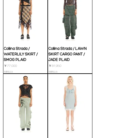
Collina Strada /
Collina Strada / LAWN
WATERLILY SKIRT /
SKIRT CARGO PANT /
SMOG PLAID
JADE PLAID
価格
価格
￥77,000
￥81,950
消費税込み
消費税込み