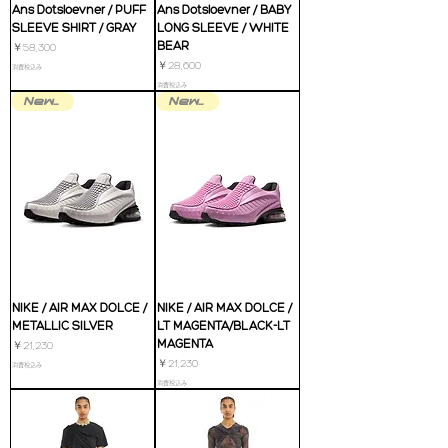
Ans Dotsloevner / PUFF
Ans Dotsloevner / BABY
SLEEVE SHIRT / GRAY
LONG SLEEVE / WHITE
BEAR
価格
￥58,300
価格
￥28,600
消費税込み
消費税込み
New in
New in
NIKE / AIR MAX DOLCE /
NIKE / AIR MAX DOLCE /
METALLIC SILVER
LT MAGENTA/BLACK-LT
MAGENTA
価格
￥21,230
価格
￥21,230
消費税込み
消費税込み