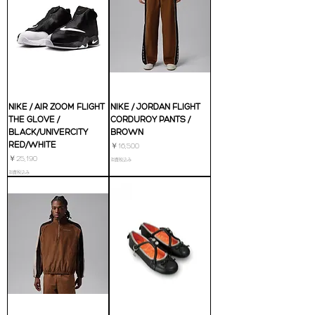
NIKE / AIR ZOOM FLIGHT
NIKE / JORDAN FLIGHT
THE GLOVE /
CORDUROY PANTS /
BLACK/UNIVERCITY
BROWN
RED/WHITE
価格
￥16,500
価格
￥25,190
消費税込み
消費税込み