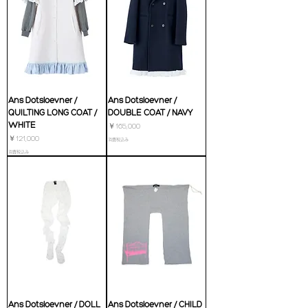
Ans Dotsloevner /
Ans Dotsloevner /
QUILTING LONG COAT /
DOUBLE COAT / NAVY
WHITE
価格
￥165,000
価格
￥121,000
消費税込み
消費税込み
Ans Dotsloevner / DOLL
Ans Dotsloevner / CHILD