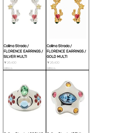
Collina Strada /
Collina Strada /
FLORENCE EARRINGS /
FLORENCE EARRINGS /
SILVER MULTI
GOLD MULTI
価格
価格
￥26,400
￥26,400
消費税込み
消費税込み