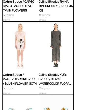
Collina Strada / CARGO
Collina Strada / RAINA
SWEATPANT / OLIVE
MINI DRESS / CERULEAN
TWIN FLOWERS
ICE
価格
価格
￥47,850
￥101,200
消費税込み
消費税込み
Collina Strada /
Collina Strada / YURI
WATERLILY MINI DRESS
DRESS / BLACK
/ BLUSH FLOWER GOTH
WATERCOLOR FLORAL
価格
価格
￥101,200
￥86,350
消費税込み
消費税込み