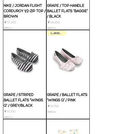
NIKE / JORDAN FLIGHT
GRAPE / TOP-HANDLE
CORDUROY 1/2-ZIP TOP /
BALLET FLATS "BAGGIE"
BROWN
/ BLACK
価格
価格
￥17,270
￥54,450
消費税込み
消費税込み
Last ①
GRAPE / STRIPED
GRAPE / BALLET FLATS
BALLET FLATS "WINGS
"WINGS Q" / PINK
Q" / GREY/BLACK
価格
￥51,150
価格
￥51,150
消費税込み
消費税込み