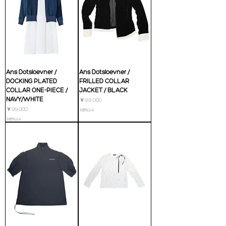
Ans Dotsloevner /
Ans Dotsloevner /
DOCKING PLATED
FRILLED COLLAR
COLLAR ONE-PIECE /
JACKET / BLACK
NAVY/WHITE
価格
￥88,000
価格
￥99,000
消費税込み
消費税込み