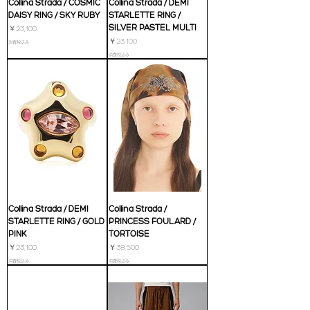
Collina Strada / COSMIC
Collina Strada / DEMI
DAISY RING / SKY RUBY
STARLETTE RING /
SILVER PASTEL MULTI
価格
￥23,100
価格
￥23,100
消費税込み
消費税込み
Collina Strada / DEMI
Collina Strada /
STARLETTE RING / GOLD
PRINCESS FOULARD /
PINK
TORTOISE
価格
価格
￥23,100
￥38,500
消費税込み
消費税込み